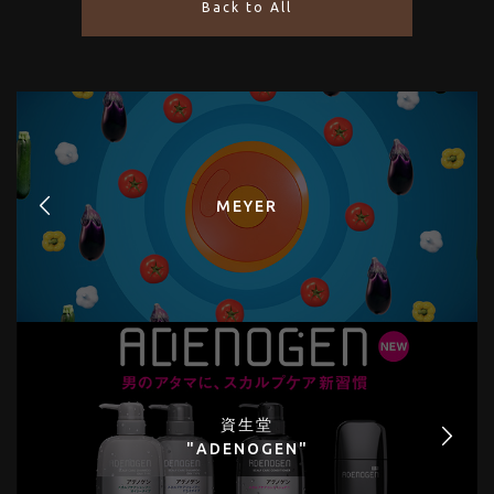
Back to All
MEYER
資生堂
"ADENOGEN"